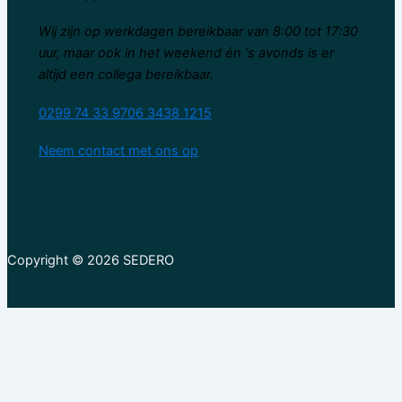
Wij zijn op werkdagen bereikbaar van 8:00 tot 17:30
uur, maar ook in het weekend én ‘s avonds is er
altijd een collega bereikbaar.
0299 74 33 97
06 3438 1215
Neem contact met ons op
Copyright © 2026 SEDERO