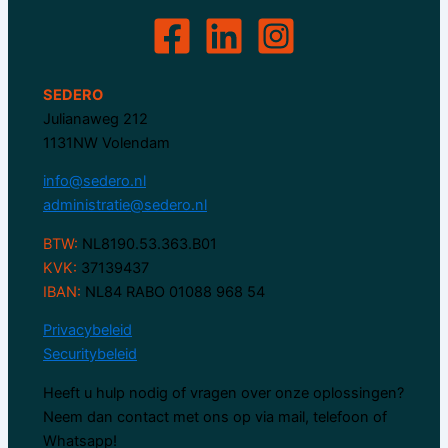
SEDERO
Julianaweg 212
1131NW Volendam
info@sedero.nl
administratie@sedero.nl
BTW:
NL8190.53.363.B01
KVK:
37139437
IBAN:
NL84 RABO 01088 968 54
Privacybeleid
Securitybeleid
Heeft u hulp nodig of vragen over onze oplossingen?
Neem dan contact met ons op via mail, telefoon of
Whatsapp!