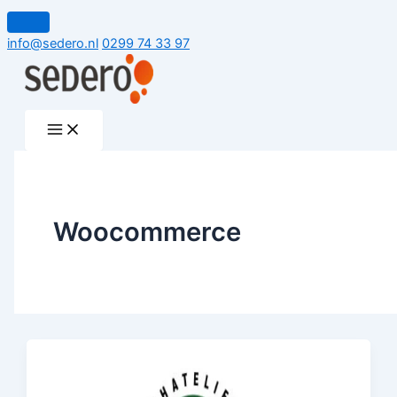
Ga
naar
info@sedero.nl
0299 74 33 97
de
inhoud
Woocommerce