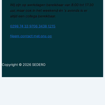
Wij zijn op werkdagen bereikbaar van 8:00 tot 17:30
uur, maar ook in het weekend én ‘s avonds is er
altijd een collega bereikbaar.
0299 74 33 97
06 3438 1215
Neem contact met ons op
Copyright © 2026 SEDERO