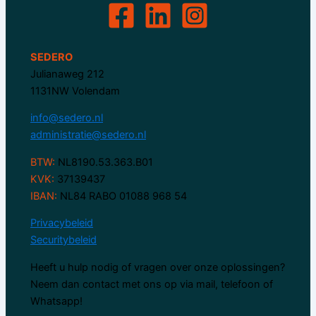
SEDERO
Julianaweg 212
1131NW Volendam
info@sedero.nl
administratie@sedero.nl
BTW:
NL8190.53.363.B01
KVK:
37139437
IBAN:
NL84 RABO 01088 968 54
Privacybeleid
Securitybeleid
Heeft u hulp nodig of vragen over onze oplossingen?
Neem dan contact met ons op via mail, telefoon of
Whatsapp!